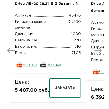
Drive ЛВ–20.26.21-Б-3 бетонный
Drive ЛВ
бетонны
Артикул:
45476
Гидравлическое
DN200
Артикул:
сечение:
Гидравли
Длина, мм:
1000
сечение:
Ширина, мм:
270
Длина, мм
Высота, мм:
210
Ширина, 
Вес, кг:
71,05
Высота, м
Вес, кг:
Чертеж
Чертеж
Черт
Цена:
ЗАКАЗАТЬ
Цена:
5 407.00 руб.
6 392.