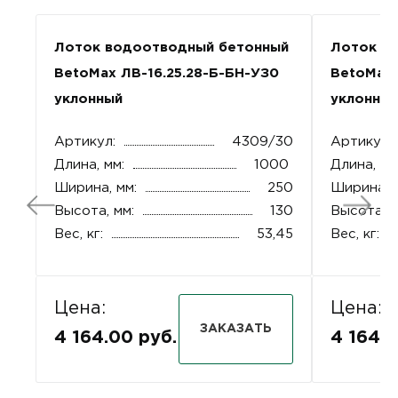
Лоток водоотводный бетонный
Лоток в
BetoMax ЛВ-16.25.28-Б-БН-УЗ0
BetoMax 
уклонный
уклонны
Артикул:
4309/30
Артикул:
Длина, мм:
1000
Длина, мм
Ширина, мм:
250
Ширина, 
Высота, мм:
130
Высота, м
Вес, кг:
53,45
Вес, кг:
Цена:
Цена:
ЗАКАЗАТЬ
4 164.00 руб.
4 164.0