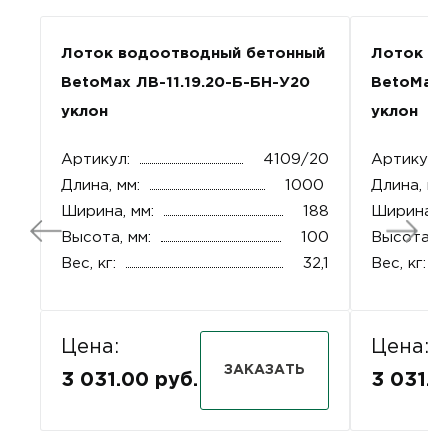
Лоток водоотводный бетонный
Лоток в
BetoMax ЛВ-11.19.20-Б-БН-У20
BetoMax 
уклон
уклон
Артикул:
4109/20
Артикул:
Длина, мм:
1000
Длина, мм
Ширина, мм:
188
Ширина, м
Высота, мм:
100
Высота, м
Вес, кг:
32,1
Вес, кг:
Цена:
Цена:
ЗАКАЗАТЬ
3 031.00 руб.
3 031.0