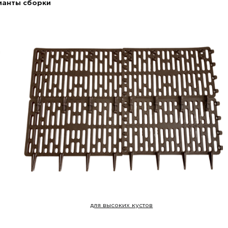
ианты сборки
для высоких кустов