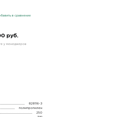
бавить в сравнение
00 руб.
йте у менеджеров
828116-З
полипропилен
250