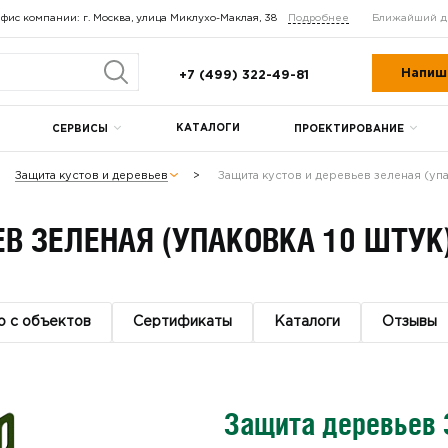
фис компании: г. Москва, улица Миклухо-Маклая, 38
Подробнее
Ближайший д
Напиш
+7 (499) 322-49-81
КАТАЛОГИ
СЕРВИСЫ
ПРОЕКТИРОВАНИЕ
Защита кустов и деревьев
Защита кустов и деревьев зеленая (упа
В ЗЕЛЕНАЯ (УПАКОВКА 10 ШТУК
о с объектов
Сертификаты
Каталоги
Отзывы
Защита деревьев 