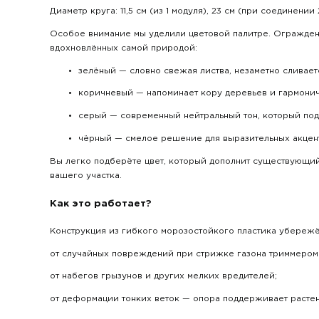
Диаметр круга: 11,5 см (из 1 модуля), 23 см (при соединении
Особое внимание мы уделили цветовой палитре. Ограждени
вдохновлённых самой природой:
зелёный — словно свежая листва, незаметно сливаетс
коричневый — напоминает кору деревьев и гармонич
серый — современный нейтральный тон, который под
чёрный — смелое решение для выразительных акцент
Вы легко подберёте цвет, который дополнит существующий
вашего участка.
Как это работает?
Конструкция из гибкого морозостойкого пластика убережё
от случайных повреждений при стрижке газона триммером
от набегов грызунов и других мелких вредителей;
от деформации тонких веток — опора поддерживает растен