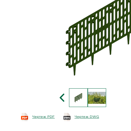
Чертеж PDF
Чертеж DWG