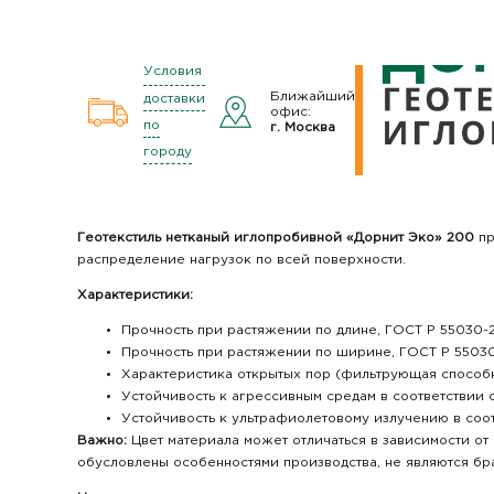
Условия
Ближайший
доставки
офис:
по
г. Москва
городу
Геотекстиль нетканый иглопробивной «Дорнит Эко» 200
п
распределение нагрузок по всей поверхности.
Характеристики:
Прочность при растяжении по длине, ГОСТ Р 55030-20
Прочность при растяжении по ширине, ГОСТ Р 55030-
Характеристика открытых пор (фильтрующая способно
Устойчивость к агрессивным средам в соответствии 
Устойчивость к ультрафиолетовому излучению в соот
Важно:
Цвет материала может отличаться в зависимости от 
обусловлены особенностями производства, не являются бр