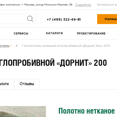
фис компании: г. Москва, улица Миклухо-Маклая, 38
Подробнее
Ближайший д
Напиш
+7 (499) 322-49-81
КАТАЛОГИ
СЕРВИСЫ
ПРОЕКТИРОВАНИЕ
кстиль
Геотекстиль нетканый иглопробивной «Дорнит Эко» 200
ГЛОПРОБИВНОЙ «ДОРНИТ» 200
алоги
Отзывы
Полотно нетканое