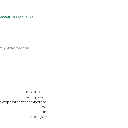
бавить в сравнение
.
йте у менеджеров
86200Э-ТП
геоматериалы
ентерефталат (полиэстер)
2м
50м
200 г/м2