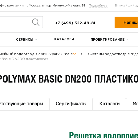
фис компании: г. Москва, улица Миклухо-Маклая, 38
Подробнее
Ближайший д
Напиш
+7 (499) 322-49-81
КАТАЛОГИ
СЕРВИСЫ
ПРОЕКТИРОВАНИЕ
нейный водоотвод. Серии S'park и Basic
Системы водоотвода с ги
 Basic DN200 пластиковая
OLYMAX BASIC DN200 ПЛАСТИК
утствующие товары
Сертификаты
Каталоги
М
Решетка водоприе