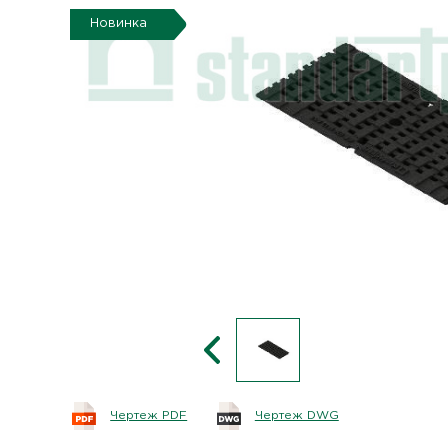
Новинка
Чертеж PDF
Чертеж DWG