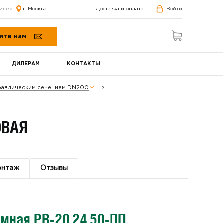
илер:
г. Москва
Доставка и оплата
Войти
ите нам
ДИЛЕРАМ
КОНТАКТЫ
дравлическим сечением DN200
ОВАЯ
онтаж
Отзывы
мная РВ-20.24.50-ПП