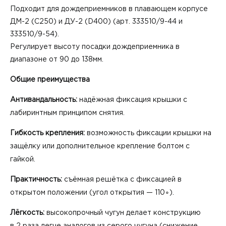
Подходит для дождеприемников в плавающем корпусе
ДМ-2 (С250) и ДУ-2 (D400) (арт. 333510/9-44 и
333510/9-54).
Регулирует высоту посадки дождеприемника в
диапазоне от 90 до 138мм.
Общ
ие преимущества
Антивандальность:
надёжная фиксация крышки с
лабиринтным принципом снятия.
Гибкость крепления:
возможность фиксации крышки на
защёлку или дополнительное крепление болтом с
гайкой.
Практичность:
съёмная решётка с фиксацией в
открытом положении (угол открытия — 110∘).
Лёгкость:
высокопрочный чугун делает конструкцию
в 2 раза легче аналогов из серого чугуна (снижение