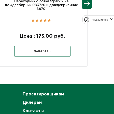
Переходник с лотка S'park 2 на
Пер
дождесборник 083720 и дождеприемник
водоот
86701
Privacy notice
Цена : 173.00 руб.
ЗАКАЗАТЬ
Проектировщикам
Дилерам
Контакты