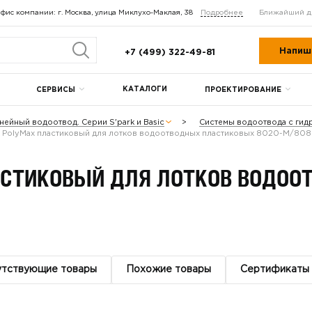
фис компании: г. Москва, улица Миклухо-Маклая, 38
Подробнее
Ближайший д
Напиш
+7 (499) 322-49-81
КАТАЛОГИ
СЕРВИСЫ
ПРОЕКТИРОВАНИЕ
нейный водоотвод. Серии S'park и Basic
Системы водоотвода с гид
 PolyMax пластиковый для лотков водоотводных пластиковых 8020-М/80
АСТИКОВЫЙ ДЛЯ ЛОТКОВ ВОДО
утствующие товары
Похожие товары
Сертификаты