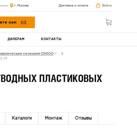
илер:
г. Москва
Доставка и оплата
Войти
ите нам
ДИЛЕРАМ
КОНТАКТЫ
равлическим сечением DN100
80-М
ОТВОДНЫХ ПЛАСТИКОВЫХ
Каталоги
Монтаж
Отзывы