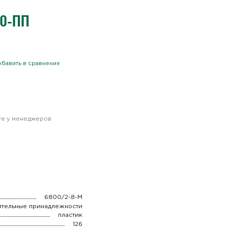
40-ПП
бавить в сравнение
йте у менеджеров
6800/2-8-М
ительные принадлежности
пластик
126