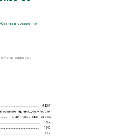
бавить в сравнение
йте у менеджеров
6129
ительные принадлежности
оцинкованная сталь
97
190
377