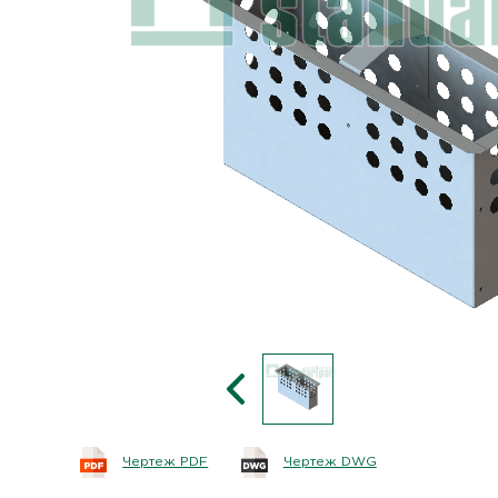
Чертеж PDF
Чертеж DWG