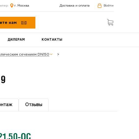
илер:
г. Москва
Доставка и оплата
Войти
ите нам
ДИЛЕРАМ
КОНТАКТЫ
авлическим сечением DN150
29
онтаж
Отзывы
21.50-ОС