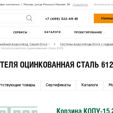
фис компании: г. Москва, улица Миклухо-Маклая, 38
Подробнее
Ближайший д
Напиш
+7 (499) 322-49-81
КАТАЛОГИ
СЕРВИСЫ
ПРОЕКТИРОВАНИЕ
нейный водоотвод. Серия Drive
Системы водоотвода Drive с гидр
 пескоуловителя оцинкованная сталь 6129
ТЕЛЯ ОЦИНКОВАННАЯ СТАЛЬ 61
утствующие товары
Сертификаты
Каталоги
М
Корзина КОПУ-15.