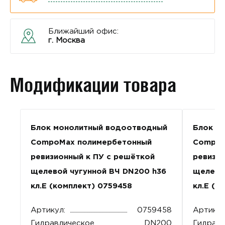
Ближайший офис:
г. Москва
Модификации товара
Блок монолитный водоотводный
Блок м
CompoMax полимербетонный
CompoM
ревизионный к ПУ с решёткой
ревизи
щелевой чугунной ВЧ DN200 h36
щелево
кл.Е (комплект) 0759458
кл.Е (к
Артикул:
0759458
Артикул
Гидравлическое
DN200
Гидравл