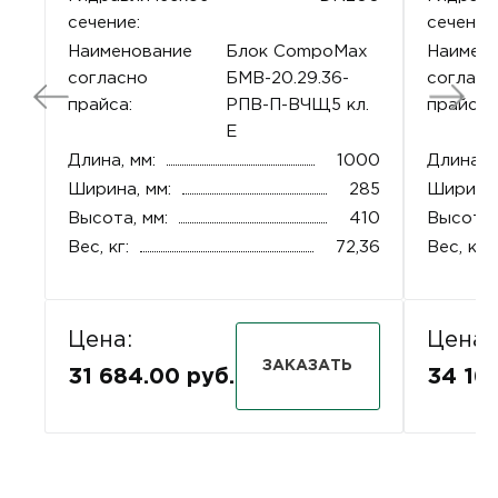
сечение:
сечение
Наименование
Блок CompoMax
Наимен
согласно
БМВ-20.29.36-
согласн
прайса:
РПВ-П-ВЧЩ5 кл.
прайса:
Е
Длина, мм:
1000
Длина, м
Ширина, мм:
285
Ширина,
Высота, мм:
410
Высота,
Вес, кг:
72,36
Вес, кг:
Цена:
Цена:
ЗАКАЗАТЬ
31 684.00 руб.
34 16