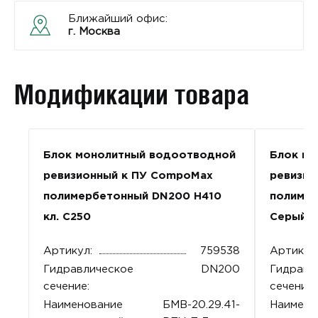
Ближайший офис:
г. Москва
Модификации товара
Блок монолитный водоотводной
Блок мо
ревизионный к ПУ CompoMax
ревизио
полимербетонный DN200 H410
полимер
кл. С250
Серый
Артикул:
759538
Артикул
Гидравлическое
DN200
Гидравл
сечение:
сечение:
Наименование
БМВ-20.29.41-
Наимено