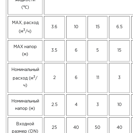
(℃)
MAX, расход
3.6
10
15
6.5
3
(м
/ч)
MAX напор
3.5
6
5
15
(м)
Номинальный
3
2
6
11
3
расход (м
/
ч)
Номинальный
2.5
4
3
10
напор (м)
Входной
25
40
50
40
размер (DN)