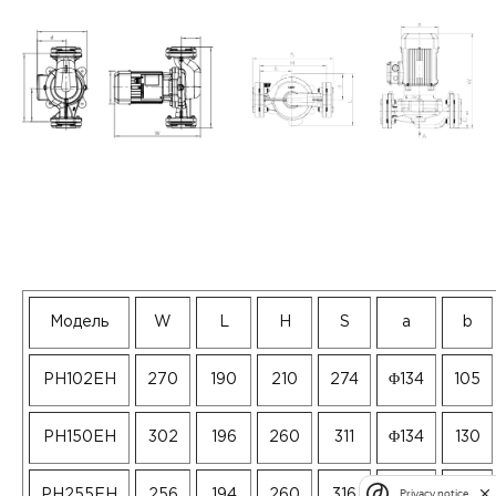
Модель
W
L
H
S
a
b
PH102EH
270
190
210
274
Φ134
105
PH150EH
302
196
260
311
Φ134
130
Privacy notice
PH255EH
256
194
260
316
Φ134
130