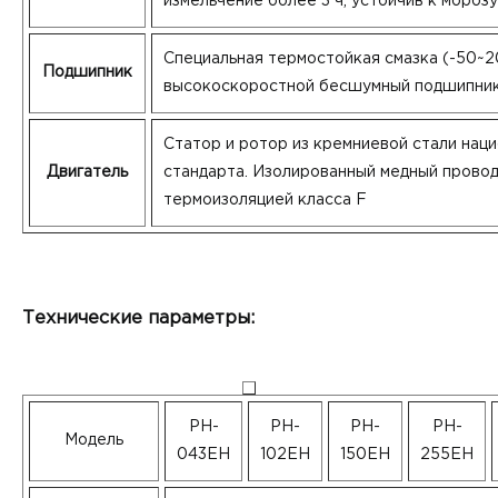
измельчение более 3 ч, устойчив к мороз
Специальная термостойкая смазка (-50~2
Подшипник
высокоскоростной бесшумный подшипни
Статор и ротор из кремниевой стали нац
Двигатель
стандарта. Изолированный медный провод
термоизоляцией класса F
Технические параметры:
PH-
PH-
PH-
PH-
Модель
043EH
102EH
150EH
255EH