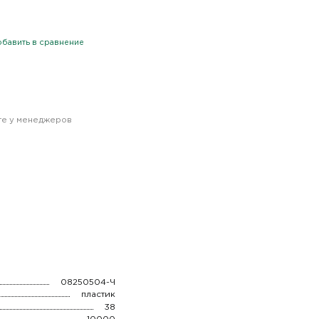
бавить в сравнение
йте у менеджеров
08250504-Ч
пластик
38