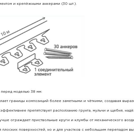
ентом и крепёжными анкерами (30 шт.).
перед моделью 38 мм:
елает границы композиций более заметными и чёткими, создавая выраз
эффективнее препятствует расползанию грунта, мульчи и щебня, надё
учше ограждает приствольные круги и клумбы от механического возде
я плоских поверхностей, но и для участков с небольшим перепадом выс