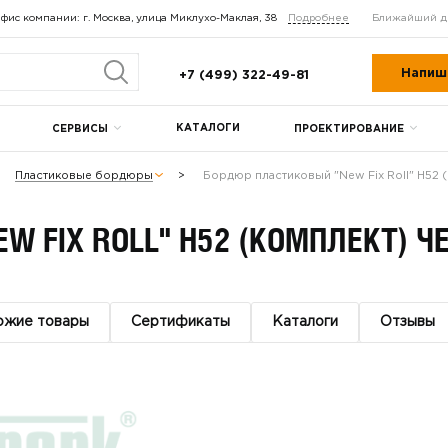
фис компании: г. Москва, улица Миклухо-Маклая, 38
Подробнее
Ближайший д
Напиш
+7 (499) 322-49-81
КАТАЛОГИ
СЕРВИСЫ
ПРОЕКТИРОВАНИЕ
Пластиковые бордюры
Бордюр пластиковый "New Fix Roll" H52 
W FIX ROLL" H52 (КОМПЛЕКТ) Ч
ожие товары
Сертификаты
Каталоги
Отзывы