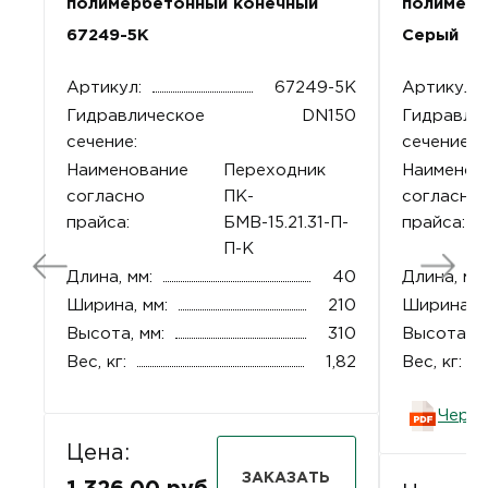
полимербетонный конечный
полимерб
67249-5К
Серый
Артикул:
67249-5К
Артикул:
Гидравлическое
DN150
Гидравли
сечение:
сечение:
Наименование
Переходник
Наименов
согласно
ПК-
согласно
прайса:
БМВ-15.21.31-П-
прайса:
П-К
Длина, мм:
40
Длина, мм:
Ширина, мм:
210
Ширина, м
Высота, мм:
310
Высота, м
Вес, кг:
1,82
Вес, кг:
Черт
Цена:
ЗАКАЗАТЬ