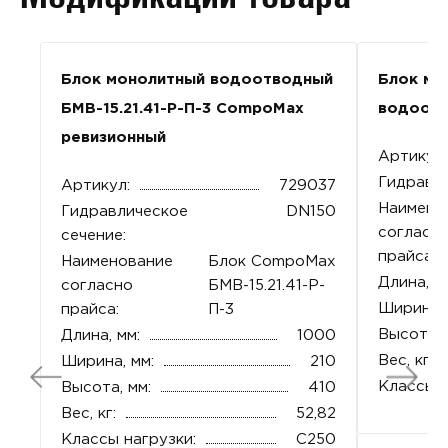
Блок монолитный водоотводный
Блок мо
БМВ-15.21.41-Р-П-3 CompoMax
водоот
ревизионный
Артикул:
Гидравли
Артикул:
729037
Наимено
Гидравлическое
DN150
согласн
сечение:
прайса:
Наименование
Блок CompoMax
Длина, м
согласно
БМВ-15.21.41-Р-
Ширина, 
прайса:
П-3
Высота, 
Длина, мм:
1000
Вес, кг:
Ширина, мм:
210
Классы н
Высота, мм:
410
Вес, кг:
52,82
Классы нагрузки:
C250