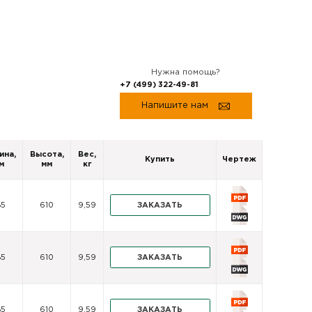
Нужна помощь?
+7 (499) 322-49-81
Напишите нам
ина,
Высота,
Вес,
Купить
Чертеж
м
мм
кг
ЗАКАЗАТЬ
85
610
9,59
ЗАКАЗАТЬ
85
610
9,59
ЗАКАЗАТЬ
85
610
9,59