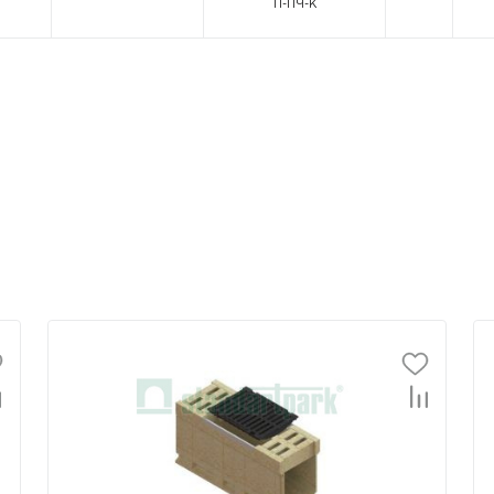
П-ПЧ-К