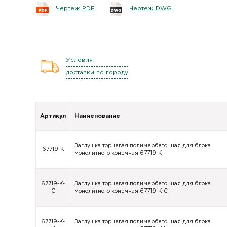
Чертеж PDF
Чертеж DWG
Условия
доставки по городу
Артикул
Наименование
Заглушка торцевая полимербетонная для блока
67719-К
монолитного конечная 67719-К
67719-К-
Заглушка торцевая полимербетонная для блока
С
монолитного конечная 67719-К-С
67719-К-
Заглушка торцевая полимербетонная для блока