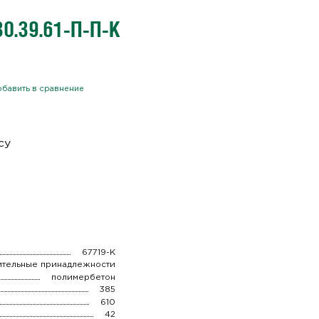
0.39.61-П-П-К
бавить в сравнение
су
67719-К
ительные принадлежности
полимербетон
385
610
42