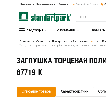
Москва и Московская область
Ближайший офис:
О
ОБЪЕКТЫ
ПРОДУКЦИЯ
О КОМПАНИИ
Главная
Каталог
Поверхностный водоотвод
Бл
Заглушка торцевая полимербетонная для блока монолитного
ЗАГЛУШКА ТОРЦЕВАЯ ПОЛ
67719-К
Описание товара
Характеристики
Соп