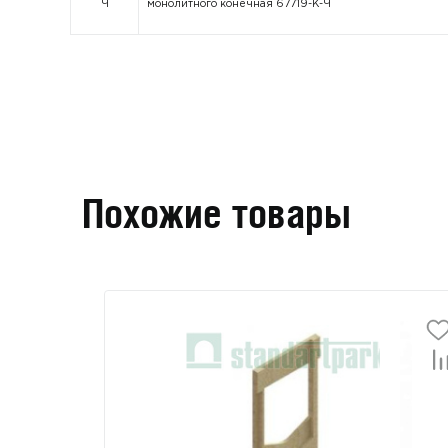
Ч
монолитного конечная 67719-К-Ч
Похожие товары