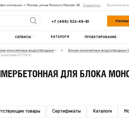
фис компании: г. Москва, улица Миклухо-Маклая, 38
Подробнее
Ближайший д
Напиш
+7 (499) 322-49-81
КАТАЛОГИ
СЕРВИСЫ
ПРОЕКТИРОВАНИЕ
оки монолитные водоотводные
Блоки монолитные водоотводные
 конечная 67719-К
ИМЕРБЕТОННАЯ ДЛЯ БЛОКА МОН
утствующие товары
Сертификаты
Каталоги
М