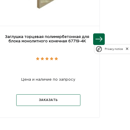
Заглушка торцевая полимербетонная для
Блок м
блока монолитного конечная 67719-4К
полим
Privacy notice
Цена и наличие по запросу
ЗАКАЗАТЬ