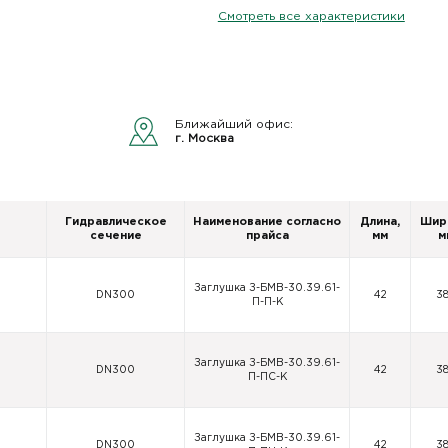
Смотреть все характеристики
Ближайший офис:
г. Москва
Гидравлическое
Наименование согласно
Длина,
Шир
сечение
прайса
мм
м
Заглушка З-БМВ-30.39.61-
DN300
42
3
П-П-К
Заглушка З-БМВ-30.39.61-
DN300
42
3
П-ПС-К
Заглушка З-БМВ-30.39.61-
DN300
42
3