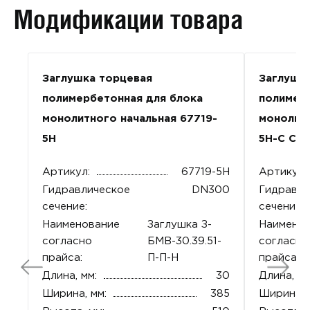
Модификации товара
Заглушка торцевая
Заглушк
полимербетонная для блока
полимер
монолитного начальная 67719-
монолитн
5Н
5Н-С Сер
Артикул:
67719-5Н
Артикул:
Гидравлическое
DN300
Гидравли
сечение:
сечение:
Наименование
Заглушка З-
Наимено
согласно
БМВ-30.39.51-
согласно
прайса:
П-П-Н
прайса:
Длина, мм:
30
Длина, мм
Ширина, мм:
385
Ширина, 