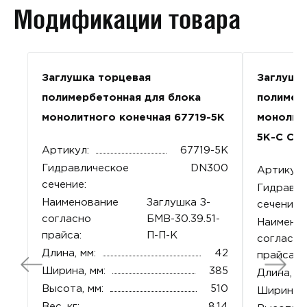
Модификации товара
Заглушка торцевая
Заглушк
полимербетонная для блока
полимер
монолитного конечная 67719-5К
монолит
5К-С Се
Артикул:
67719-5К
Гидравлическое
DN300
Артикул:
сечение:
Гидравли
Наименование
Заглушка З-
сечение:
согласно
БМВ-30.39.51-
Наимено
прайса:
П-П-К
согласно
Длина, мм:
42
прайса:
Ширина, мм:
385
Длина, мм
Высота, мм:
510
Ширина, 
Вес, кг:
8,14