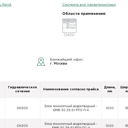
 Revit
Смотреть все характеристики
Области применения:
D400
Ближайший офис:
г. Москва
Гидравлическое
Длина,
Шир
Наименование согласно прайса
сечение
мм
м
Блок монолитный водоотводный -
DN300
1000
3
БМВ-30.39.61-РПУ-П-4
Блок монолитный водоотводный -
DN300
1000
3