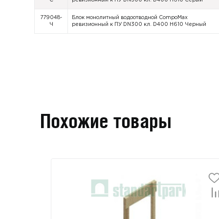
С
ревизионный к ПУ DN300 кл. D400 H610 Серый
779048-
Блок монолитный водоотводной CompoMax
Ч
ревизионный к ПУ DN300 кл. D400 H610 Черный
Похожие товары