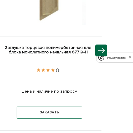
Заглушка торцевая полимербетонная для
Блок м
блока монолитного начальная 67719-Н
полим
Privacy notice
Цена и наличие по запросу
ЗАКАЗАТЬ