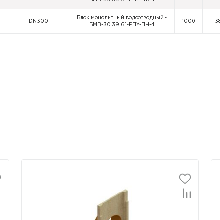
БМВ-30.39.61-РПУ-ПС-4
Блок монолитный водоотводный -
DN300
1000
3
БМВ-30.39.61-РПУ-ПЧ-4