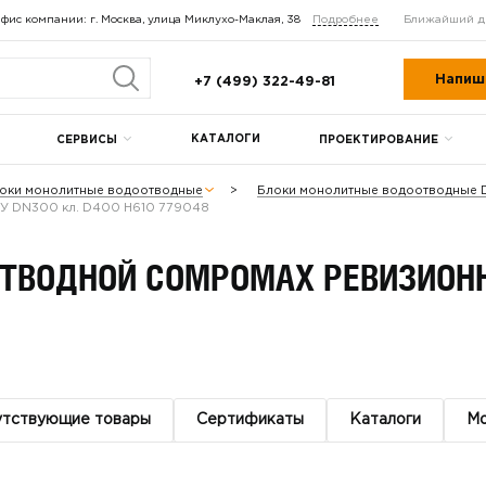
фис компании: г. Москва, улица Миклухо-Маклая, 38
Подробнее
Ближайший д
Напиш
+7 (499) 322-49-81
КАТАЛОГИ
СЕРВИСЫ
ПРОЕКТИРОВАНИЕ
оки монолитные водоотводные
Блоки монолитные водоотводные
У DN300 кл. D400 H610 779048
ВОДНОЙ COMPOMAX РЕВИЗИОННЫ
утствующие товары
Сертификаты
Каталоги
М