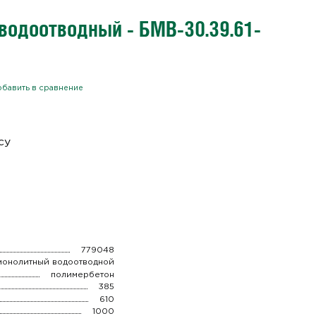
водоотводный - БМВ-30.39.61-
бавить в сравнение
су
779048
монолитный водоотводной
полимербетон
385
610
1000