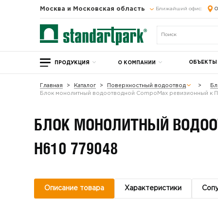
Москва и Московская область
Ближайший офис:
О
ОБЪЕКТЫ
ПРОДУКЦИЯ
О КОМПАНИИ
Главная
Каталог
Поверхностный водоотвод
Бл
Блок монолитный водоотводной CompoMax ревизионный к П
БЛОК МОНОЛИТНЫЙ ВОДООТ
H610 779048
Описание товара
Характеристики
Соп