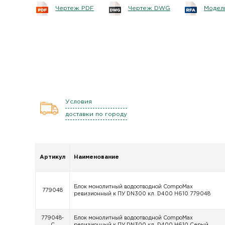
Чертеж PDF
Чертеж DWG
Модель
Условия
доставки по городу
Артикул
Наименование
Блок монолитный водоотводной CompoMax
779048
ревизионный к ПУ DN300 кл. D400 H610 779048
779048-
Блок монолитный водоотводной CompoMax