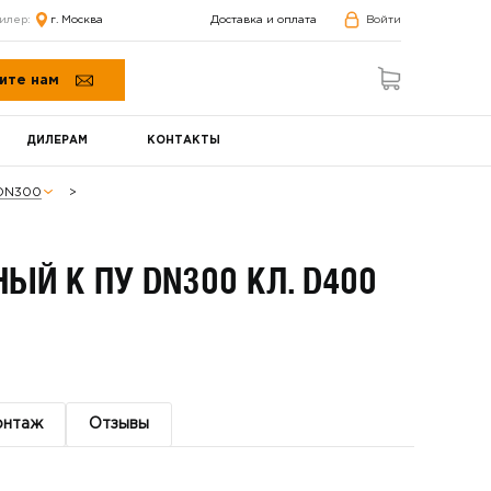
илер:
г. Москва
Доставка и оплата
Войти
ите нам
ДИЛЕРАМ
КОНТАКТЫ
 DN300
Й К ПУ DN300 КЛ. D400
онтаж
Отзывы