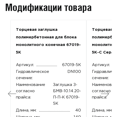
Модификации товара
Торцевая заглушка
Торцевая з
полимербетонная для блока
полимербет
монолитного конечная 67019-
монолитног
5К
5К-С Серая
Артикул:
67019-5К
Артикул:
Гидравлическое
DN100
Гидравличе
сечение:
сечение:
Наименование
Заглушка З-
Наименован
согласно
БМВ-10.14.20-
согласно
прайса:
П-П-К 67019-
прайса:
5К
Длина, мм:
40
Длина, мм: