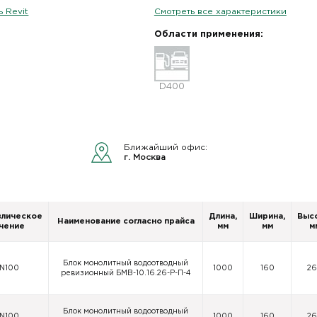
 Revit
Смотреть все характеристики
Области применения:
D400
Ближайший офис:
г. Москва
влическое
Длина,
Ширина,
Выс
Наименование согласно прайса
чение
мм
мм
м
Блок монолитный водоотводный
N100
1000
160
2
ревизионный БМВ-10.16.26-Р-П-4
Блок монолитный водоотводный
N100
1000
160
2