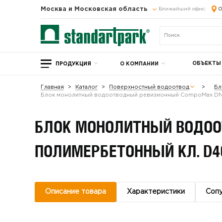
Москва и Московская область
Ближайший офис:
О
ОБЪЕКТЫ
ПРОДУКЦИЯ
О КОМПАНИИ
Главная
Каталог
Поверхностный водоотвод
Бл
Блок монолитный водоотводный ревизионный CompoMax DN
БЛОК МОНОЛИТНЫЙ ВОДОО
ПОЛИМЕРБЕТОННЫЙ КЛ. D4
Описание товара
Характеристики
Соп