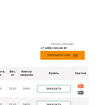
Нужна помощь?
+7 (499) 322-49-81
Напишите нам
ота,
Вес,
Классы
Купить
Чертеж
м
кг
нагрузки
ЗАКАЗАТЬ
60
33,20
D400
ЗАКАЗАТЬ
60
33,20
D400