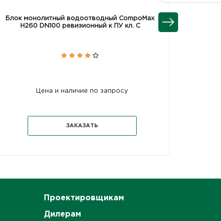
Блок монолитный водоотводный CompoMax
Блок м
H260 DN100 ревизионный к ПУ кл. С
DN100
Цена и наличие по запросу
ЗАКАЗАТЬ
Проектировщикам
Дилерам