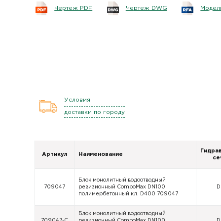
Чертеж PDF
Чертеж DWG
Модель
Условия
доставки по городу
Гидра
Артикул
Наименование
се
Блок монолитный водоотводный
709047
ревизионный CompoMax DN100
D
полимербетонный кл. D400 709047
Блок монолитный водоотводный
709047-С
ревизионный CompoMax DN100
D