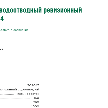
 водоотводный ревизионный
-4
бавить в сравнение
су
709047
монолитный водоотводной
полимербетон
160
260
1000