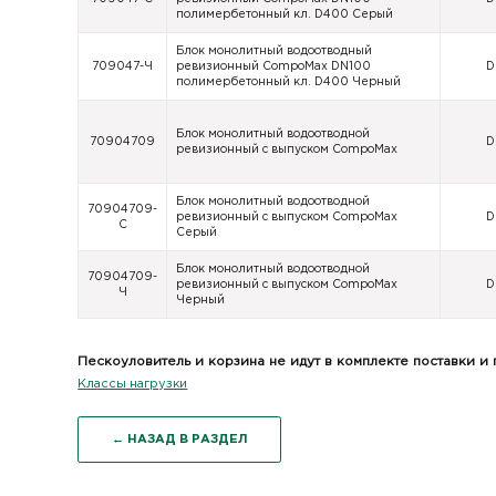
полимербетонный кл. D400 Серый
Блок монолитный водоотводный
709047-Ч
ревизионный CompoMax DN100
D
полимербетонный кл. D400 Черный
Блок монолитный водоотводной
70904709
D
ревизионный с выпуском CompoMax
Блок монолитный водоотводной
70904709-
ревизионный с выпуском CompoMax
D
С
Серый
Блок монолитный водоотводной
70904709-
ревизионный с выпуском CompoMax
D
Ч
Черный
Пескоуловитель и корзина не идут в комплекте поставки и
Классы нагрузки
← НАЗАД В РАЗДЕЛ