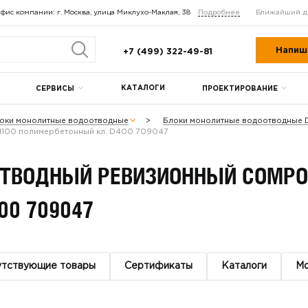
фис компании: г. Москва, улица Миклухо-Маклая, 38
Подробнее
Ближайший д
Напиш
+7 (499) 322-49-81
КАТАЛОГИ
СЕРВИСЫ
ПРОЕКТИРОВАНИЕ
оки монолитные водоотводные
Блоки монолитные водоотводные 
100 полимербетонный кл. D400 709047
ТВОДНЫЙ РЕВИЗИОННЫЙ COMPO
00 709047
утствующие товары
Сертификаты
Каталоги
М